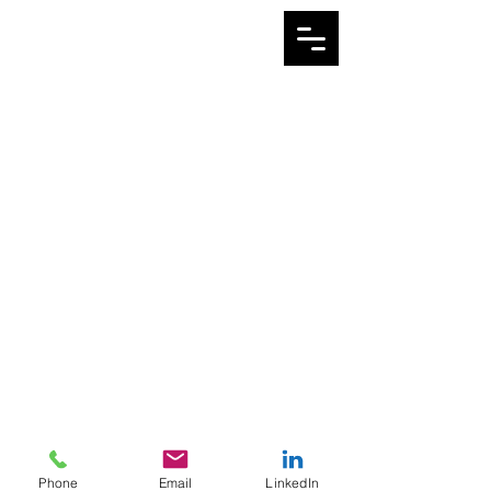
Politique de confidentialité
Mentions légales
Politique de cookies
Phone
Email
LinkedIn